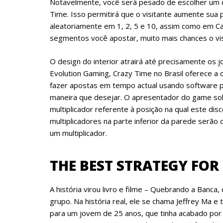
Notavelmente, você será pesado de escolher um de
Time. Isso permitirá que o visitante aumente sua p
aleatoriamente em 1, 2, 5 e 10, assim como em Ca
segmentos você apostar, muito mais chances o vis
O design do interior atrairá até precisamente os
Evolution Gaming, Crazy Time no Brasil oferece a 
fazer apostas em tempo actual usando software pr
maneira que desejar. O apresentador do game sol
multiplicador referente à posição na qual este dis
multiplicadores na parte inferior da parede serão
um multiplicador.
THE BEST STRATEGY FOR
A história virou livro e filme – Quebrando a Banca
grupo. Na história real, ele se chama Jeffrey Ma e
para um jovem de 25 anos, que tinha acabado por e