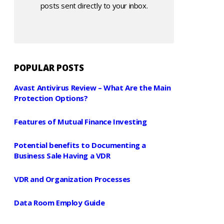
posts sent directly to your inbox.
POPULAR POSTS
Avast Antivirus Review – What Are the Main
Protection Options?
Features of Mutual Finance Investing
Potential benefits to Documenting a
Business Sale Having a VDR
VDR and Organization Processes
Data Room Employ Guide