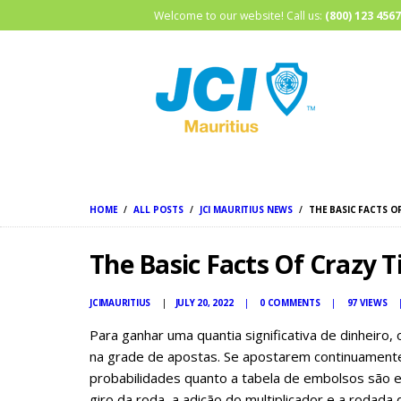
Welcome to our website! Call us:
(800) 123 4567
HOME
ALL POSTS
JCI MAURITIUS NEWS
THE BASIC FACTS O
The Basic Facts Of Crazy T
JCIMAURITIUS
JULY 20, 2022
0
COMMENTS
97
VIEWS
Para ganhar uma quantia significativa de dinheir
na grade de apostas. Se apostarem continuamente
probabilidades quanto a tabela de embolsos são e
giro da roda, a adição do multiplicador e a rodada