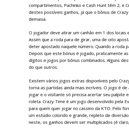
compartimentos, Pachinko e Cash Hunt têm 2, e Cr
destes possíveis ganhos, já que o bônus de Craz
demasia.
O jogador deve atirar um canhão em 1 dos locais e 
Assim que a roda para de girar, uma de oito apos
deter apostado naquele número. Quando a roda p
Depois que este bónus é jogado, praticamente a
dígitos e jogos por bônus combinados. Alguns de
do que outros.
Existem vários jogos extras disponíveis pelo Craz
torna as partidas ainda mais incríveis. O jogo é d
jogar e o visitante só precisa acertar seu palpit
roleta. Crazy Time é um jogo desenvolvido pela Ev
para quem quer jogar no cassino da KTO. Pelo fo
um estúdio colorido e grande, repleto de diversão
neste, os ganhos devem ser multiplicados (é claro