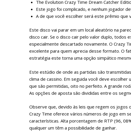
The Evolution Crazy Time Dream Catcher Editio
Este jogo foi complicado, e nenhum jogador de
A de que você escolher será este prêmio que v
Este disco vai parar em um local aleatório na par
disco cair. Se o disco cair pelo valor duplo, todos 
especialmente descartado novamente. O Crazy Tim
excelente para quem aprecia desse formato. O fat
estratégia este torna uma opção simpático mesm
Este estúdio de onde as partidas são transmitidas 
clima de cassino. Em seguida você deve escolher 
que são permitidas, oito no perfeito. A grande rod
As opções de aposta são divididas entre os segm
Observe que, devido às leis que regem os jogos on
Crazy Time oferece vários números de jogo em seu
características. Alta porcentagem de RTP (96, 08
qualquer um têm a possibilidade de ganhar.