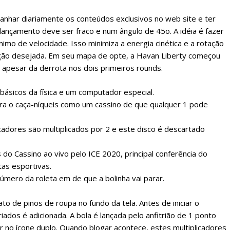
nhar diariamente os conteúdos exclusivos no web site e ter
 lançamento deve ser fraco e num ângulo de 45o. A idéia é fazer
o de velocidade. Isso minimiza a energia cinética e a rotação
ção desejada. Em seu mapa de opte, a Havan Liberty começou
a apesar da derrota nos dois primeiros rounds.
ásicos da física e um computador especial.
a o caça-níqueis como um cassino de que qualquer 1 pode
icadores são multiplicados por 2 e este disco é descartado
do Cassino ao vivo pelo ICE 2020, principal conferência do
as esportivas.
úmero da roleta em de que a bolinha vai parar.
 de pinos de roupa no fundo da tela. Antes de iniciar o
iados é adicionada. A bola é lançada pelo anfitrião de 1 ponto
ar no ícone duplo. Quando blogar acontece, estes multiplicadores