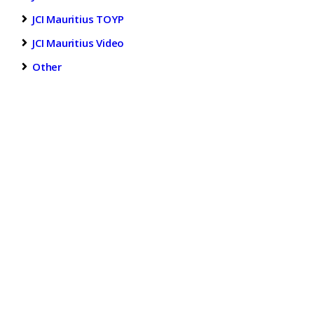
JCI Mauritius TOYP
JCI Mauritius Video
Other