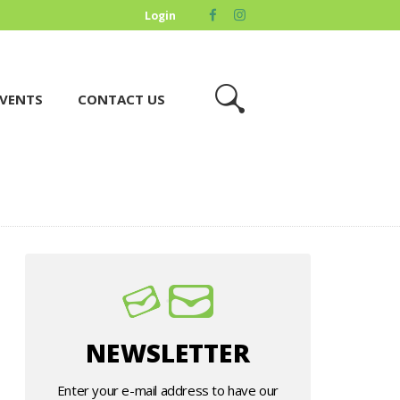
Login
VENTS
CONTACT US
NEWSLETTER
Enter your e-mail address to have our