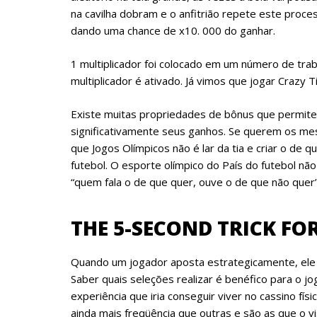
na cavilha dobram e o anfitrião repete este proce
dando uma chance de x10. 000 do ganhar.
1 multiplicador foi colocado em um número de tra
multiplicador é ativado. Já vimos que jogar Crazy T
Existe muitas propriedades de bônus que permite
significativamente seus ganhos. Se querem os me
que Jogos Olímpicos não é lar da tia e criar o d
futebol. O esporte olímpico do País do futebol não
“quem fala o de que quer, ouve o de que não quer”
THE 5-SECOND TRICK FO
Quando um jogador aposta estrategicamente, ele 
Saber quais seleções realizar é benéfico para o j
experiência que iria conseguir viver no cassino f
ainda mais freqüência que outras e são as que o vi