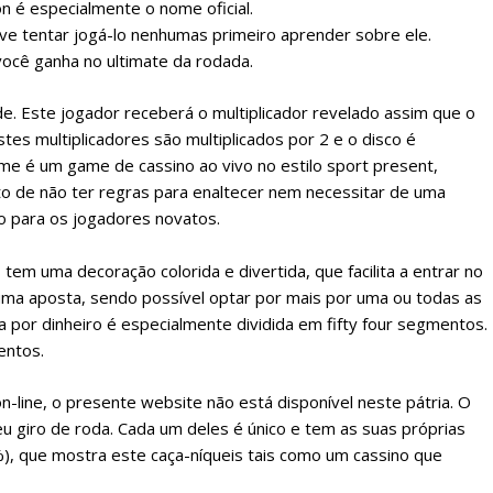
n é especialmente o nome oficial.
ve tentar jogá-lo nenhumas primeiro aprender sobre ele.
ocê ganha no ultimate da rodada.
ede. Este jogador receberá o multiplicador revelado assim que o
estes multiplicadores são multiplicados por 2 e o disco é
e é um game de cassino ao vivo no estilo sport present,
o de não ter regras para enaltecer nem necessitar de uma
o para os jogadores novatos.
tem uma decoração colorida e divertida, que facilita a entrar no
uma aposta, sendo possível optar por mais por uma ou todas as
a por dinheiro é especialmente dividida em fifty four segmentos.
entos.
-line, o presente website não está disponível neste pátria. O
 giro de roda. Cada um deles é único e tem as suas próprias
%), que mostra este caça-níqueis tais como um cassino que