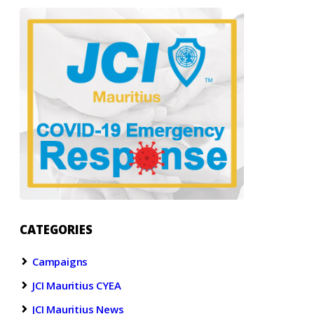
CATEGORIES
Campaigns
JCI Mauritius CYEA
JCI Mauritius News