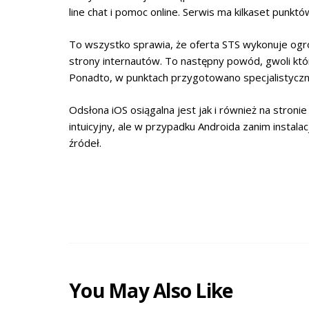
line chat i pomoc online. Serwis ma kilkaset punkt
To wszystko sprawia, że oferta STS wykonuje ogro
strony internautów. To następny powód, gwoli kt
Ponadto, w punktach przygotowano specjalistyczn
Odsłona iOS osiągalna jest jak i również na stronie
intuicyjny, ale w przypadku Androida zanim instal
źródeł.
You May Also Like
JCI
MAURITIUS