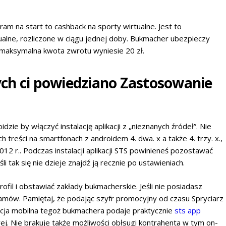
m na start to cashback na sporty wirtualne. Jest to
ualne, rozliczone w ciągu jednej doby. Bukmacher ubezpieczy
 maksymalna kwota zwrotu wyniesie 20 zł.
ch ci powiedziano Zastosowanie
zie by włączyć instalację aplikacji z „nieznanych źródeł”. Nie
reści na smartfonach z androidem 4. dwa. x a także 4. trzy. x.,
2 r.. Podczas instalacji aplikacji STS powinieneś pozostawać
 tak się nie dzieje znajdź ją recznie po ustawieniach.
fil i obstawiać zakłady bukmacherskie. Jeśli nie posiadasz
mów. Pamiętaj, że podając szyfr promocyjny od czasu Spryciarz
acja mobilna tegoż bukmachera podaje praktycznie
sts app
j. Nie brakuje także możliwości obłsugi kontrahenta w tym on-