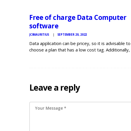
NEWS
Free of charge Data Computer
software
JCIMAURITIUS
SEPTEMBER 20, 2022
Data application can be pricey, so it is advisable to
choose a plan that has a low cost tag. Additionally, i
best to select a software that is suitable for your
preferences. Fortunately, at this time there have…
Leave a reply